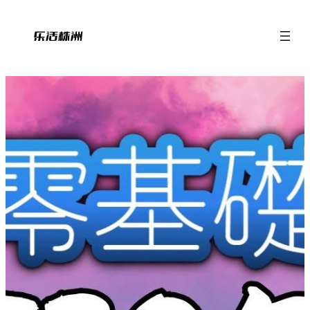
跳
至
内
容