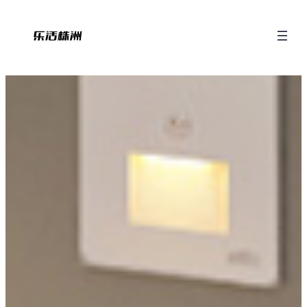
跳
至
内
容