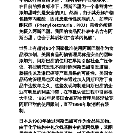
年的医疗审查结论是：“现有的科学证据显示，
在目前的摄食标准下，阿斯巴甜为一个非营养性
添加甜味剂是安全的[6]。然而，由于其分解产物
包括苯丙氨酸，因此患遗传性疾病的人，如苯丙
酮尿症（Phenylketonuria，PKU）患者必须避
免摄入阿斯巴甜。我国的食品配料表中若含有阿
斯巴甜，也会于其后标注“含苯丙氨酸”。
世界上有超过90个国家批准使用阿斯巴甜作为食
品添加剂。美国食品药物管理局称是安全的甜味
添加剂。阿斯巴甜的使用在早期引起社会广泛争
议。有些研究发现不能排除阿斯巴甜引发脑瘤、
脑损伤以及淋巴癌等严重后果的可能性。美国食
品药物管理局也因此并未通过加入阿斯巴甜于食
品中达数年之久。这些发现与制造阿斯巴甜的企
业有明显的利益冲突，在审批认证过程中引起很
大争议。1983年起美国食品药物管理局逐渐放宽
阿斯巴甜的使用限制，直至1996年取消所有限
制。
日本从1983年通过阿斯巴甜可作为食品添加物。
由于化学结构中包含氨基酸中的苯丙氨酸，苯酮