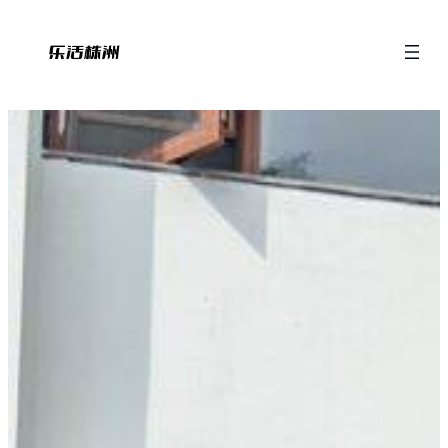
跳
至
内
容