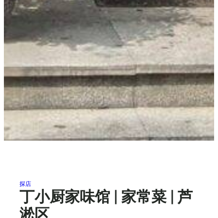
探店
丁小厨家味馆 | 家常菜 | 芦
淞区