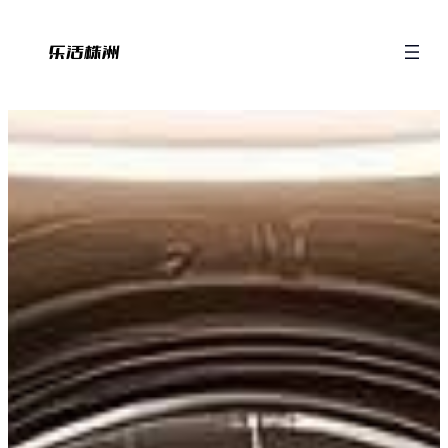
跳
至
内
容