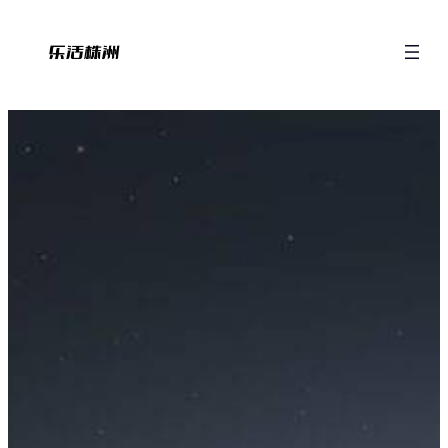
跳
至
内
容