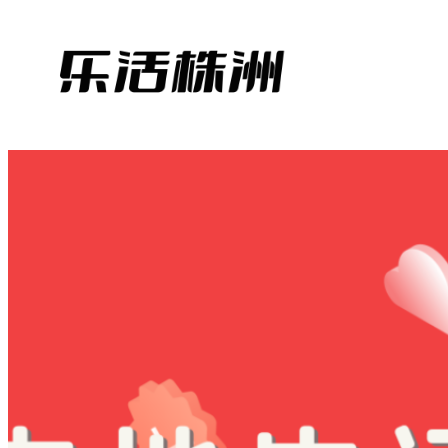
跳
至
内
容