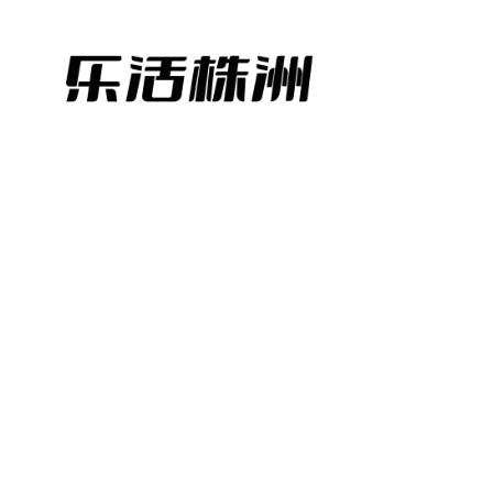
跳
至
内
容