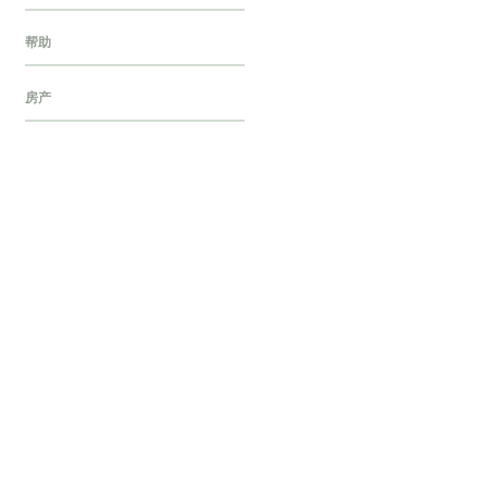
帮助
房产
探店
旅行
歌单
民宿
汽车
烘焙
烹饪