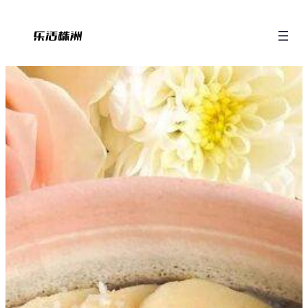
跳
至
内
容