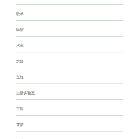
歌单
民宿
汽车
烘焙
烹饪
生活实验室
百科
穿搭