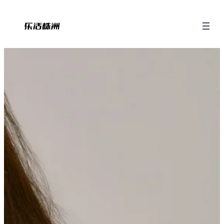
跳
至
内
容