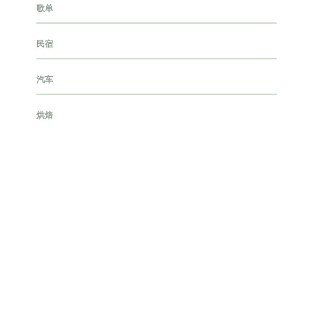
歌单
民宿
汽车
烘焙
烹饪
生活实验室
百科
穿搭
隐藏