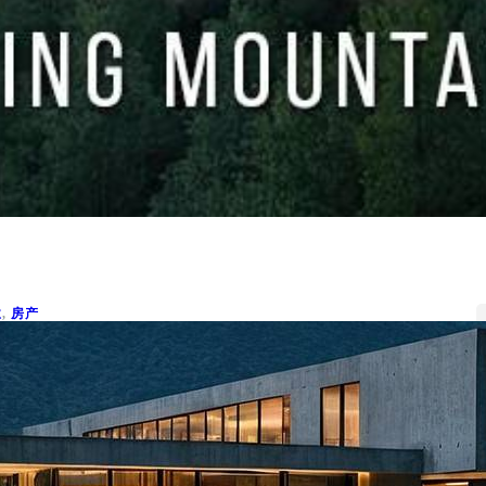
业
, 
房产
mbracing the Modern Concrete
ouse Style: Architectural
arvels on Steep Mountain
lopes