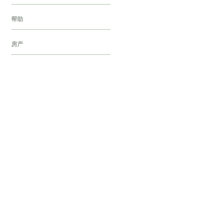
帮助
房产
探店
旅行
歌单
民宿
汽车
烘焙
烹饪