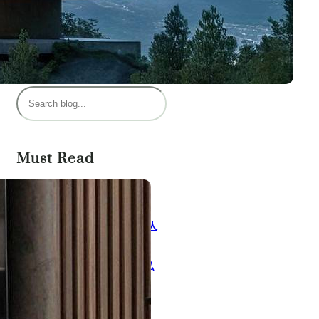
乐活株洲
发现同城、有趣的人、有味的店
搜
索
Must Read
城市加盟计划
14 4 月, 2023
乐活株洲 – 发现同城 | 有趣的人
| 有味的店
19 4 月, 2023
INBOFY FITNESS 轻食健身私
教会所
2 6 月, 2023
Herlito Long Dress 2023
Summer Outfit