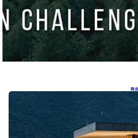
商
E
H
M
S