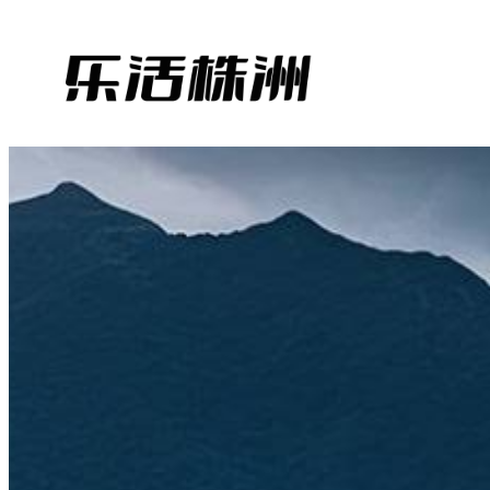
跳
至
内
容