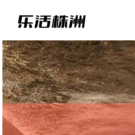
跳
至
内
容