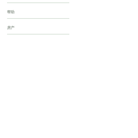
帮助
房产
探店
旅行
歌单
民宿
汽车
烘焙
烹饪