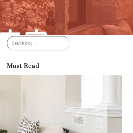
乐活株洲
发现同城、有趣的人、有味的店
搜
索
Must Read
城市加盟计划
14 4 月, 2023
乐活株洲 – 发现同城 | 有趣的人
| 有味的店
19 4 月, 2023
INBOFY FITNESS 轻食健身私
教会所
2 6 月, 2023
Herlito Long Dress 2023
Summer Outfit