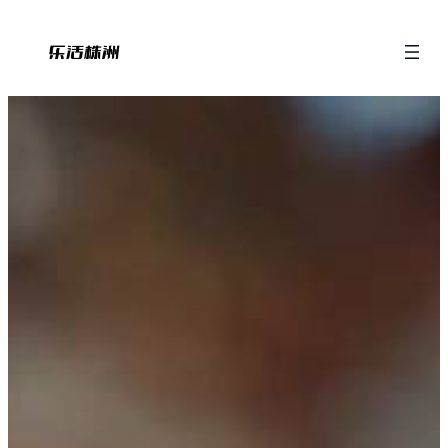
跳
至
内
容