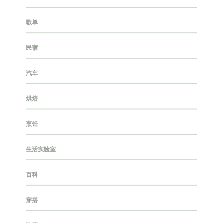
歌单
民宿
汽车
烘焙
烹饪
生活实验室
百科
穿搭