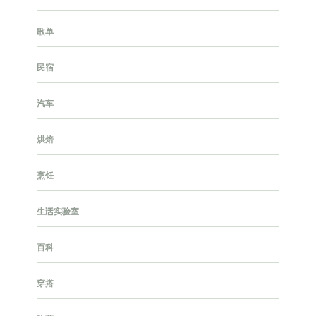
歌单
民宿
汽车
烘焙
烹饪
生活实验室
百科
穿搭