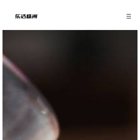
跳
至
内
容