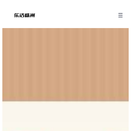
跳
至
内
容