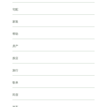
宅配
家装
帮助
房产
探店
旅行
歌单
民宿
汽车