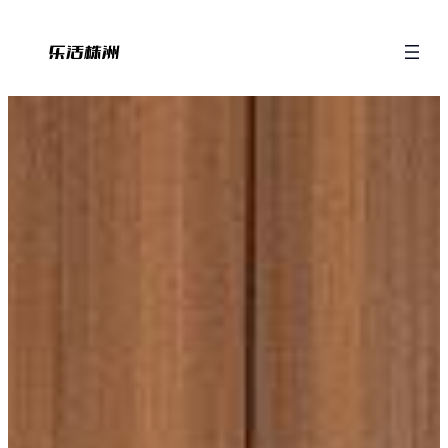
跳
至
内
容